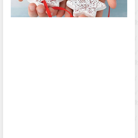
Способы сушки соленого теста, плюсы и минусы
каждого из них
Чем заменить майонез – 10 блестящих идей для
замены жирного соуса