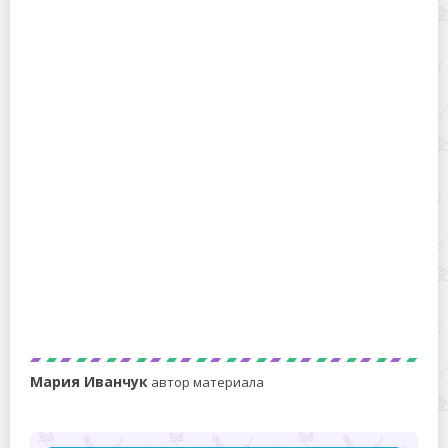
Мыть пекинскую капусту или только оборвать
верхний слой?
Зачем опускать крышку унитаза: все о «туалетном
шлейфе» и энергии фэн-шуй
Мария Иванчук
автор материала