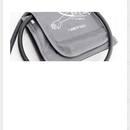
идей
Можно ли стирать в воде манжету от
тонометра?