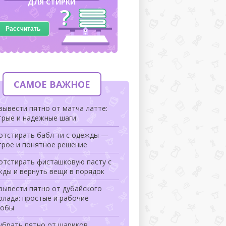
ДЛЯ СТИРКИ
Рассчитать
САМОЕ ВАЖНОЕ
вывести пятно от матча латте:
трые и надежные шаги
 отстирать бабл ти с одежды —
трое и понятное решение
отстирать фисташковую пасту с
жды и вернуть вещи в порядок
вывести пятно от дубайского
лада: простые и рабочие
собы
убрать пятно от шариков