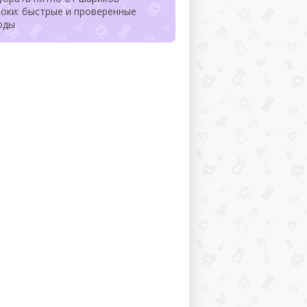
оки: быстрые и проверенные
оды