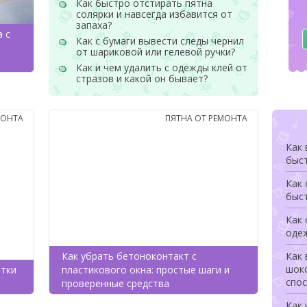
Как быстро отстирать пятна
солярки и навсегда избавится от
запаха?
а с
Как с бумаги вывести следы чернил
от шариковой или гелевой ручки?
Как и чем удалить с одежды клей от
стразов и какой он бывает?
МОНТА
ПЯТНА ОТ РЕМОНТА
Как 
быс
Как
быс
Как 
оде
Как убрать бетоноконтакт с
Как 
шоко
итки
пластикового окна: простые шаги и
спо
проверенные средства
Как 