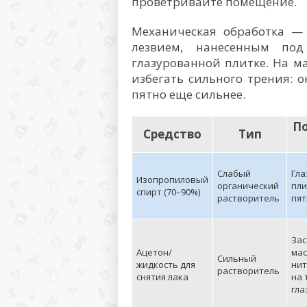
проветривайте помещение.
Механическая обработка —
лезвием, нанесенным по
глазурованной плитке. На м
избегать сильного трения: 
пятно еще сильнее.
П
Средство
Тип
Слабый
Гла
Изопропиловый
органический
пли
спирт (70–90%)
растворитель
пят
За
Ацетон/
мас
Сильный
жидкость для
нит
растворитель
снятия лака
на 
гла