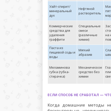
Уайт-спирит/
Ма
Нефтяной
минеральный
пят
растворитель
дух
ма
Коммерческие
Специальные
Зас
средства для
смеси
сто
удаления
(различные
на 
граффити
химии)
пов
Паста из
Мягкий
Сла
пищевой соды и
абразив
шв
воды
Меламинова
Механическое
Гла
губка (губка-
средство без
пли
стирачка)
химии
све
ЕСЛИ СПОСОБ НЕ СРАБОТАЛ — ЧТ
Когда домашние методы не
бесконтрольно увеличиват