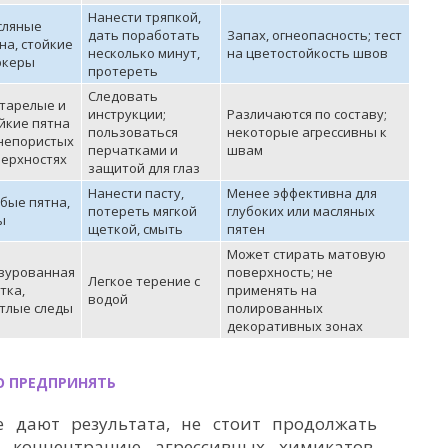
Нанести тряпкой,
сляные
дать поработать
Запах, огнеопасность; тест
на, стойкие
несколько минут,
на цветостойкость швов
ркеры
протереть
Следовать
тарелые и
инструкции;
Различаются по составу;
йкие пятна
пользоваться
некоторые агрессивны к
непористых
перчатками и
швам
ерхностях
защитой для глаз
Нанести пасту,
Менее эффективна для
бые пятна,
потереть мягкой
глубоких или масляных
ы
щеткой, смыть
пятен
Может стирать матовую
зурованная
поверхность; не
Легкое терение с
тка,
применять на
водой
тлые следы
полированных
декоративных зонах
О ПРЕДПРИНЯТЬ
 дают результата, не стоит продолжать
ь концентрацию агрессивных химикатов.