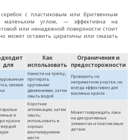
 скребок с пластиковым или бритвенным
д маленьким углом, — эффективна на
атовой или ненадежной поверхности стоит
оно может оставить царапины или смазать
одходит
Как
Ограничения и
для
использовать
предосторожности
Нанести на тряпку,
Проверить на
зурованная
протирать
неприметном участке; не
тка, свежие
круговыми
всегда эффективен для
на
движениями, затем
масляных красок
смыть водой
Короткие
старелые
аппликации, затем
Может повреждать лаки
ляные и
смыть;
на декоративных
ро-краски
использовать в
элементах и пластиковые
твердой
хорошо
детали
зури
вентилируемом
месте