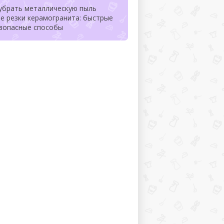
 убрать металлическую пыль
е резки керамогранита: быстрые
езопасные способы