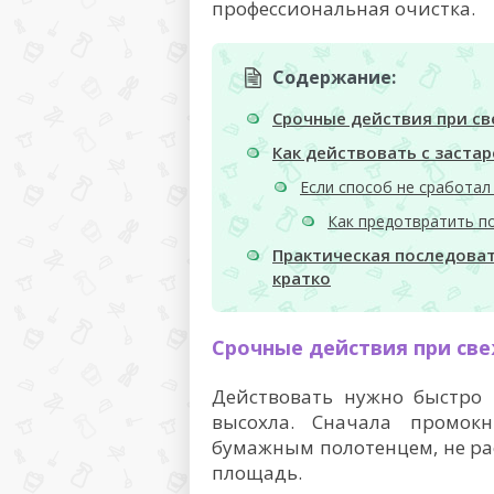
профессиональная очистка.
Содержание:
Срочные действия при с
Как действовать с заста
Если способ не сработал
Как предотвратить п
Практическая последова
кратко
Срочные действия при св
Действовать нужно быстро 
высохла. Сначала промок
бумажным полотенцем, не ра
площадь.