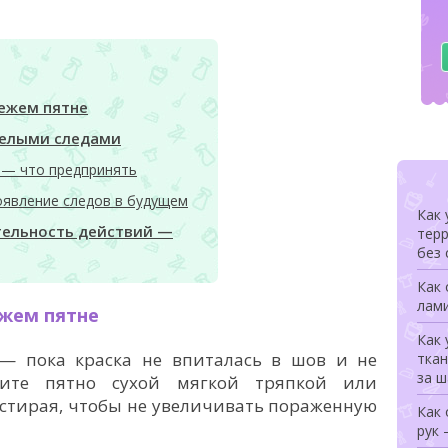
вежем пятне
релыми следами
 — что предпринять
оявление следов в будущем
Как 
тельность действий —
терр
без 
Как 
лами
ежем пятне
Как 
— пока краска не впиталась в шов и не
ткан
за 
ните пятно сухой мягкой тряпкой или
стирая, чтобы не увеличивать пораженную
Как
рук