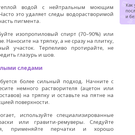
Как
 теплой водой с нейтральным моющим
посл
 Часто это удаляет следы водорастворимой
и б
часть пигмента.
обуйте изопропиловый спирт (70–90%) или
. Наносите на тряпку, а не сразу на плитку,
ный участок. Терпеливо протирайте, не
едить глазурь и шов.
релыми следами
буется более сильный подход. Начните с
есите немного растворителя (ацетон или
ставов) на тряпку и оставьте на пятне на
кцией поверхности.
огает, используйте специализированные
раски или гравити-ремуверы. Следуйте
еля, применяйте перчатки и хорошо