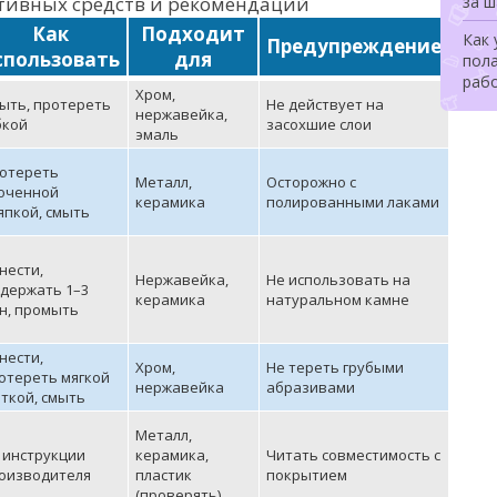
тивных средств и рекомендаций
за 
Как
Подходит
Как 
Предупреждение
спользовать
для
пола
раб
Хром,
ыть, протереть
Не действует на
нержавейка,
бкой
засохшие слои
эмаль
отереть
Металл,
Осторожно с
оченной
керамика
полированными лаками
япкой, смыть
нести,
Нержавейка,
Не использовать на
держать 1–3
керамика
натуральном камне
н, промыть
нести,
Хром,
Не тереть грубыми
отереть мягкой
нержавейка
абразивами
ткой, смыть
Металл,
 инструкции
керамика,
Читать совместимость с
оизводителя
пластик
покрытием
(проверять)