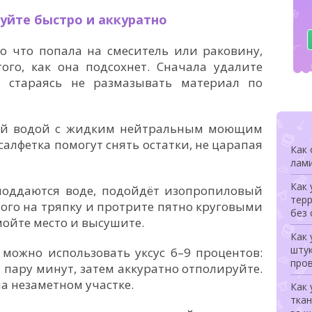
вуйте быстро и аккуратно
о что попала на смеситель или раковину,
ого, как она подсохнет. Сначала удалите
, стараясь не размазывать материал по
лой водой с жидким нейтральным моющим
салфетка помогут снять остатки, не царапая
Как 
лами
Как 
 поддаются воде, подойдёт изопропиловый
терр
ого на тряпку и протрите пятно круговыми
без 
ойте место и высушите.
Как 
штук
можно использовать уксус 6–9 процентов:
про
 пару минут, затем аккуратно отполируйте.
а незаметном участке.
Как 
ткан