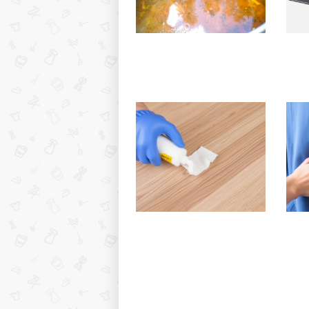
Полевая кухня на Новый
Горя
год: идеи организации
хара
зимнего праздника с
прои
выездным кейтерингом
прим
Как отмыть клей для
Как 
стеклохолста с ламината
деко
быстро и аккуратно
с од
пров