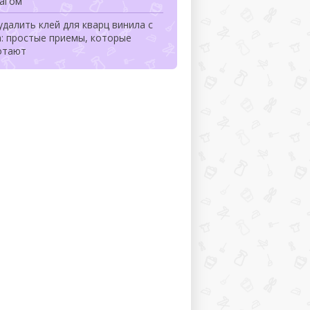
шагом
удалить клей для кварц винила с
: простые приемы, которые
отают