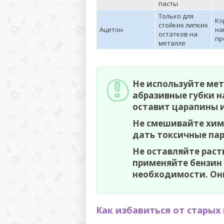
пасты
Только для
Ко
стойких липких
Ацетон
на
остатков на
пр
металле
Не используйте ме
абразивные губки н
оставит царапины 
Не смешивайте хим
дать токсичные пар
Не оставляйте раст
применяйте бензин 
необходимости. Они
Как избавиться от старых