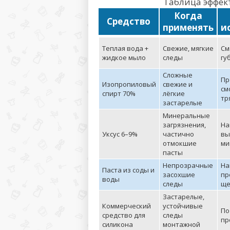
Таблица эффек
Когда
Средство
применять
и
Теплая вода +
Свежие, мягкие
См
жидкое мыло
следы
гу
Сложные
Пр
Изопропиловый
свежие и
см
спирт 70%
лёгкие
тр
застарелые
Минеральные
загрязнения,
На
Уксус 6–9%
частично
вы
отмокшие
ми
пасты
Непрозрачные
На
Паста из соды и
засохшие
пр
воды
следы
ще
Застарелые,
Коммерческий
устойчивые
По
средство для
следы
пр
силикона
монтажной