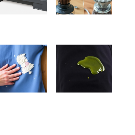
чекатаный лист:
Хранение дрип-пакетов и
ктеристики,
кофе в фильтр-пакетах
зводство и
дома: как сохранить
енение
аромат и свежесть
убрать пятна от
Как удалить пятна от
ративной штукатурки
эпоксидной смолы с
ежды: быстрые и
одежды: что реально
еренные способы
поможет вернуть вещь