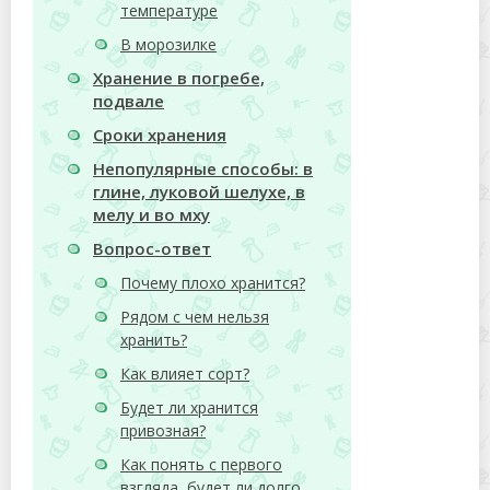
температуре
В морозилке
Хранение в погребе,
подвале
Сроки хранения
Непопулярные способы: в
глине, луковой шелухе, в
мелу и во мху
Вопрос-ответ
Почему плохо хранится?
Рядом с чем нельзя
хранить?
Как влияет сорт?
Будет ли хранится
привозная?
Как понять с первого
взгляда, будет ли долго