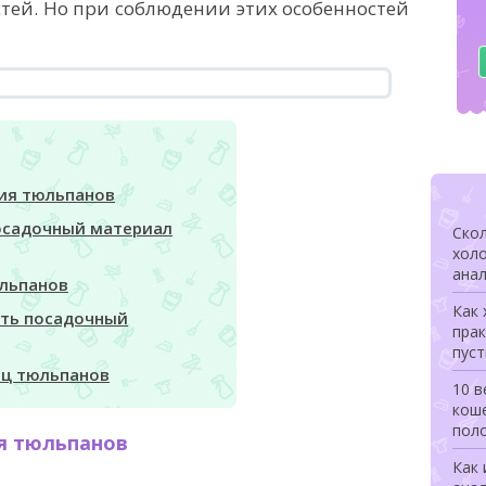
тей. Но при соблюдении этих особенностей
ия тюльпанов
посадочный материал
Скол
холо
анал
юльпанов
Как 
ить посадочный
прак
пуст
иц тюльпанов
10 в
коше
поло
я тюльпанов
Как 