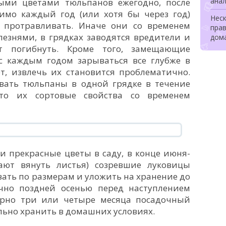
ана
ыми цветами тюльпанов ежегодно, после
имо каждый год (или хотя бы через год)
Неск
 протравливать. Иначе они со временем
прав
езнями, в грядках заводятся вредители и
дом
т погибнуть. Кроме того, замещающие
с каждым годом зарываться все глубже в
ет, извлечь их становится проблематично.
вать тюльпаны в одной грядке в течение
то их сортовые свойства со временем
и прекрасные цветы в саду, в конце июня-
ают вянуть листья) созревшие луковицы
вать по размерам и уложить на хранение до
чно поздней осенью перед наступлением
ерно три или четыре месяца посадочный
ьно хранить в домашних условиях.