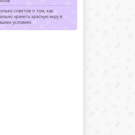
лизов
олько советов о том, как
ильно хранить красную икру в
ашних условиях