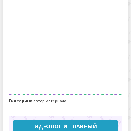
Можно ли замораживать белокочанную капусту для
хранения — особенности хранения целиком,
листьями, нашинкованной
Как хранить гладиолусы зимой, чтобы не пропадали и
шикарно цвели
Екатерина
автор материала
ИДЕОЛОГ И ГЛАВНЫЙ