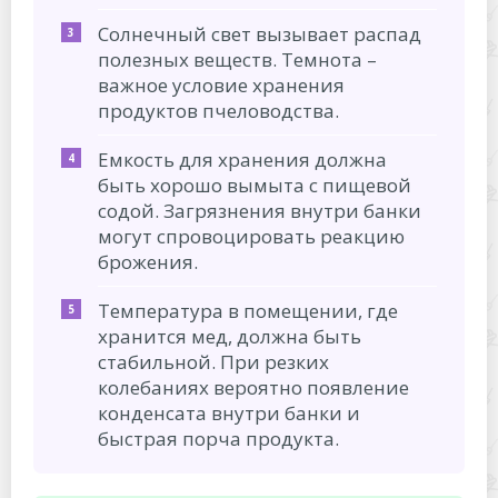
Температура в помещении, где
хранится мед, должна быть
стабильной. При резких
колебаниях вероятно появление
конденсата внутри банки и
быстрая порча продукта.
Совет. При покупке большого
количества меда
рекомендуется разлить его по
стеклянным банкам, объемом
0,5-1 л. Каждое открытие
влечет за собой попадание
вредных бактерий. В мелкой
таре продукт хранится дольше.