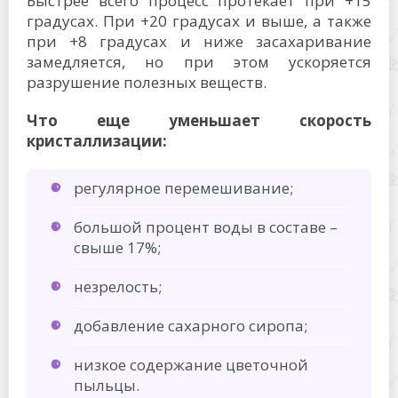
Вопросы и ответы
При какой температуре продукт теряет
полезные вещества?
Полезные вещества быстро разрушаются
при нагреве до +45 градусов и выше.
Процессы разрушения неизбежны, но при
соблюдении условий хранения они
протекают медленно.
Сколько хранится мед?
Дольше всего хранится мед в герметичной
стеклянной таре – до 2 лет. В пластиковой
емкости срок годности уменьшается до 1
года. В открытой банке, а также при
добавлении других ингредиентов продукт
хранится в течение 8 месяцев. Сколько