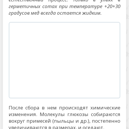
Разные виды меда засахариваются с
разной скоростью:
из белой, желтой акации, каштана,
цветков иван-чая, падевый – от 6
месяцев и более;
липовый, донниковый, из дягиля,
сныти – 3-6 месяца;
гречишный, рапсовый,
подсолнечниковый,
кориандровый, луговой – 4-5
недель;
Температура хранения также оказывает
влияние на скорость кристаллизации.
Быстрее всего процесс протекает при +15
градусах. При +20 градусах и выше, а также