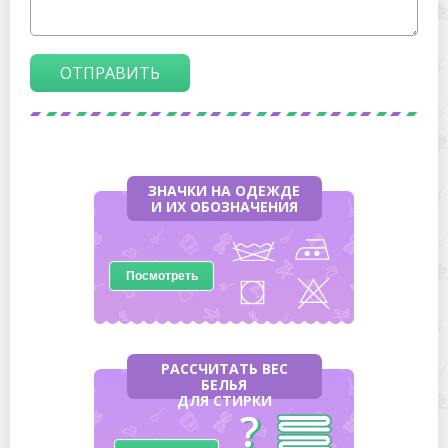
САМОЕ ВАЖНОЕ
Сколько можно хранить кал в холодильнике
перед сдачей на анализ?
Как хранить пустые банки в квартире:
практические советы, приметы о пустых банках
10 вещей, которые нельзя хранить в кошельке: у
вас есть как минимум половина из них
Как и сколько лучше хранить мочу для анализов
Несколько советов о том, как правильно хранить
красную икру в домашних условиях