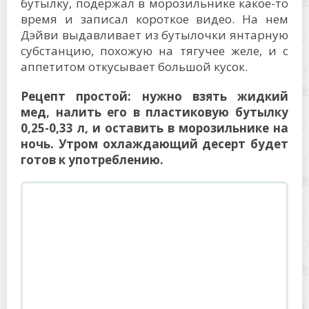
бутылку, подержал в морозильнике какое-то
время и записал короткое видео. На нем
Дэйви выдавливает из бутылочки янтарную
субстанцию, похожую на тягучее желе, и с
аппетитом откусывает большой кусок.
Рецепт простой: нужно взять жидкий
мед, налить его в пластиковую бутылку
0,25-0,33 л, и оставить в морозильнике на
ночь. Утром охлаждающий десерт будет
готов к употреблению.
Примеру Дэйва последовали тысячи
тиктокеров со всего мира. На видео они
делились впечатлениями:
«Это выглядит здорово. Еще и
вкусно».