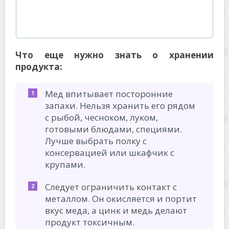
готовыми блюдами, специями.
Лучше выбрать полку с
консервацией или шкафчик с
крупами.
Следует ограничить контакт с
металлом. Он окисляется и портит
вкус меда, а цинк и медь делают
продукт токсичным.
Солнечный свет вызывает распад
полезных веществ. Темнота –
важное условие хранения
продуктов пчеловодства.
Емкость для хранения должна
быть хорошо вымыта с пищевой
содой. Загрязнения внутри банки
могут спровоцировать реакцию
брожения.