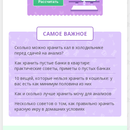
«mschistota.ru» © 2015-2026
Вопросы и предложения:
info@mschistota.ru
ВНИМАНИЕ!
Копирование материалов сайта возможно только с
разрешения администрации и с активной ссылкой на
первоисточник.
Запросов 158, за 0,262 секунды.
Нашли ошибку?
Выделите ее и нажмите:
CTRL+ENTER
СТИРКА
ПЯТНА
ПЯТНА ОТ ЕДЫ
ПЯТНА ОТ КОСМЕТИКИ
ПЯТНА ОТ РЕМОНТА
ГЛАЖКА
СРЕДСТВА