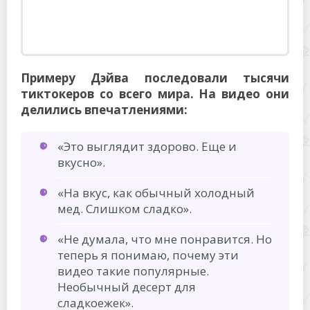
«На вкус, как обычный холодный
мед. Слишком сладко».
«Не думала, что мне понравится. Но
теперь я понимаю, почему эти
видео такие популярные.
Необычный десерт для
сладкоежек».
«Моя дочь называет это медовым
мороженым. Я не разделяю ее
восторга. Отношусь спокойно.
Очередной тренд, о котором вскоре
все забудут».
«Очевидно, это можно есть в очень
жаркий день. Помогает охладиться
и взбодриться».