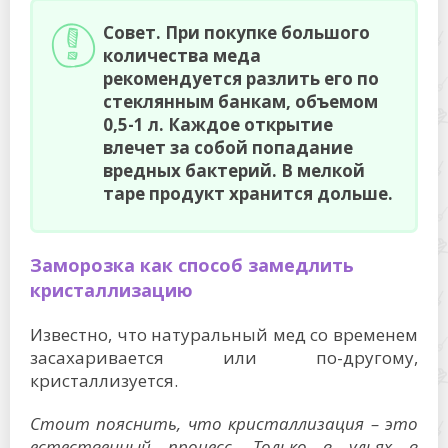
Заморозка как способ замедлить
кристаллизацию
Известно, что натуральный мед со временем
засахаривается или по-другому,
кристаллизуется.
Стоит пояснить, что кристаллизация – это
естественный процесс. Только в ульях в
герметичных сотах при температуре +20+30
градусов мед всегда остается жидким.
После сбора в нем происходят химические
изменения. Молекулы глюкозы собираются
вокруг примесей (пыльцы и др.), постепенно
увеличиваются в размерах, и оседают.