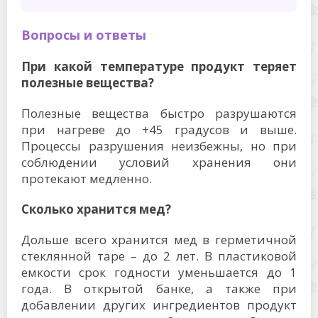
можно хранить мед в морозильнике, сказать
сложно. Способ хранения не рекомендуется,
поэтому испытания не проводились.
Подведем итоги. Замораживать мед можно,
если хочется попробовать новый
необычный медовый десерт. При
непродолжительной заморозке продукт
останется таким же полезным и вкусным.
Для длительного хранения лучше подобрать
более подходящее место – сухое, прохладное
и темное. Все-таки мед – лакомство весьма
дорогостоящее, и будет обидно, если он
испортится раньше срока.
Можно ли замораживать
белокочанную капусту для
хранения — особенности хранения
целиком, листьями,
нашинкованной