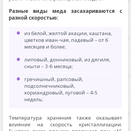
при +8 градусах и ниже засахаривание
замедляется, но при этом ускоряется
разрушение полезных веществ.
Что еще уменьшает скорость
кристаллизации:
регулярное перемешивание;
большой процент воды в составе –
свыше 17%;
незрелость;
добавление сахарного сиропа;
низкое содержание цветочной
пыльцы.