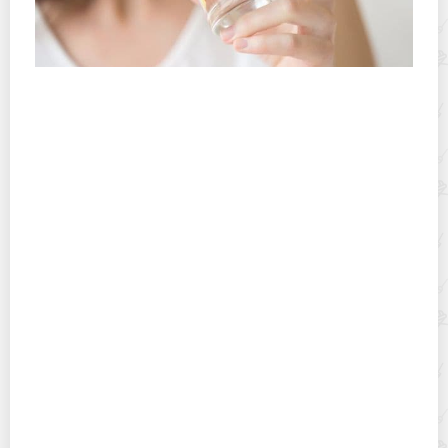
Можно ли хранить кипячёную воду: сколько и в
чём
Сушить или замораживать листья смородины
на зиму