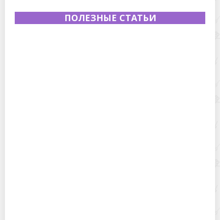
ПОЛЕЗНЫЕ СТАТЬИ
Полевая кухня на Новый год: идеи организации
зимнего праздника с выездным кейтерингом