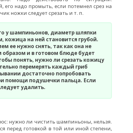
, его надо промыть, если потемнел срез на
ик ножки следует срезать и т. п.
что у шампиньонов, диаметр шляпки
м, кожица на ней становится грубой.
м ее нужно снять, так как она не
 образом и в готовом блюде будет
тобы понять, нужно ли срезать кожицу
ательно перемерять каждый гриб
мывании достаточно попробовать
ри помощи подушечки пальца. Если
следует удалить.
ос: нужно ли чистить шампиньоны, нельзя.
я перед готовкой в той или иной степени,