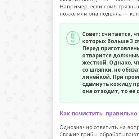
Например, если гриб грязный
ножке или она подвяла — конч
Совет: считается, 
которых больше 3 с
Перед приготовление
отварится должным
жесткой. Однако, ч
со шляпки, не обяз
линейкой. При про
сдвинуть кожицу п
она отходит, то ее 
Как почистить правильно
Однозначно ответить на вопр
Свежие грибы обрабатываютс