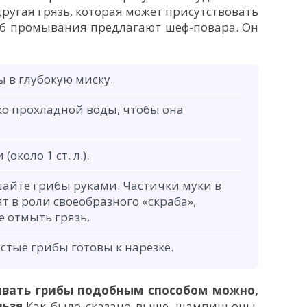
другая грязь, которая может присутствовать
об промывания предлагают шеф-повара. Он
в глубокую миску.
ко прохладной воды, чтобы она
около 1 ст. л.).
шайте грибы руками. Частички муки в
т в роли своеобразного «скраба»,
 отмыть грязь.
истые грибы готовы к нарезке.
ывать грибы подобным способом можно,
ьзя.
Как было сказано выше, шампиньоны,