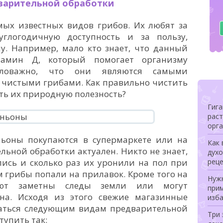
варительной обработки
х известных видов грибов. Их любят за
углогодичную доступность и за пользу,
у. Например, мало кто знает, что данный
амин Д, который помогает организму
аловажно, что они являются самыми
 чистыми грибами. Как правильно чистить
ь их природную полезность?
Гига
раст
орга
ьоны покупаются в супермаркете или на
Как 
льной обработки актуален. Никто не знает,
духо
лись и сколько раз их уронили на пол при
рец
 грибы попали на прилавок. Кроме того на
Нуж
ают заметны следы земли или могут
при
на. Исходя из этого свежие магазинные
изб
аться следующим видам предварительной
Три
тупить так: