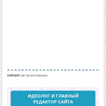
Я не выкидываю бумажные стаканчики от кофе – они
нужны мне в хозяйстве
Энциклопедия сковородок: чем одна отличается от
другой
volvant
автор материала
ИДЕОЛОГ И ГЛАВНЫЙ
РЕДАКТОР САЙТА