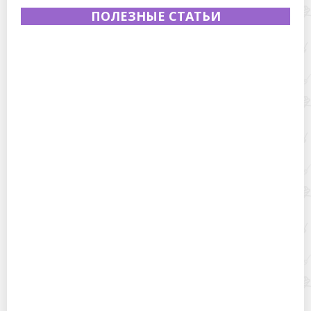
ПОЛЕЗНЫЕ СТАТЬИ
Полевая кухня на Новый год: идеи организации
зимнего праздника с выездным кейтерингом
Горячекатаный лист: характеристики, производство и