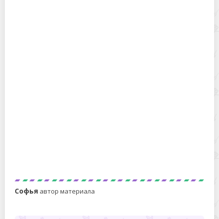
Как назвать котенка мальчика — ласково и
прикольно, популярные и интересные варианты
Когда квасить капусту в декабре 2023 года по
лунному календарю и положению созвездий,
что говорят народные приметы
Софья
автор материала