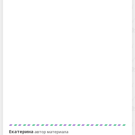
Как сделать следок из носка без ножниц и
иголки за 5 секунд?
Как перестать хранить нитки как попало: 10
удобных способов хранения катушек с нитками
Екатерина
автор материала