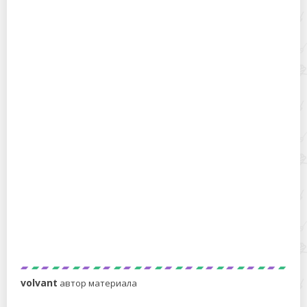
Почему опасно солить капусту, сало, рыбу в посуде из
алюминия?
Что такое рисоварка, её отличия от мультиварки
volvant
автор материала