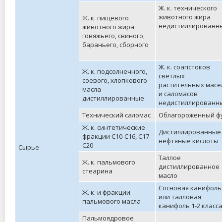
Ж. к. технического
животного жира
Ж. к. пищевого
недистиллированн
животного жира:
говяжьего, свиного,
бараньего, сборного
Ж. к. соапстоков
Ж. к. подсолнечного,
светлых
соевого, хлопкового
растительных масе
масла
и саломасов
дистиллированные
недистиллированн
Технический саломас
Облагороженный ф
Ж. к. синтетические
Дистиллированные
фракции С10-С16, С17-
нефтяные кислоты
С20
Сырье
Таллое
Ж. к. пальмового
дистиллированное
стеарина
масло
Сосновая канифоль
Ж. к. и фракции
или талловая
пальмового масла
канифоль 1-2 класс
Пальмоядровое