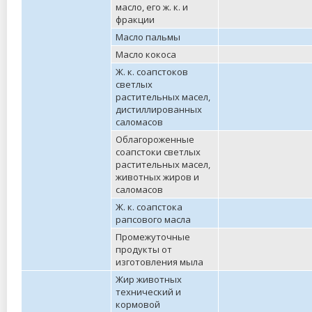
масло, его ж. к. и
фракции
Масло пальмы
Масло кокоса
Ж. к. соапстоков
светлых
растительных масел,
дистиллированных
саломасов
Облагороженные
соапстоки светлых
растительных масел,
животных жиров и
саломасов
Ж. к. соапстока
рапсового масла
Промежуточные
продукты от
изготовления мыла
Жир животных
технический и
кормовой