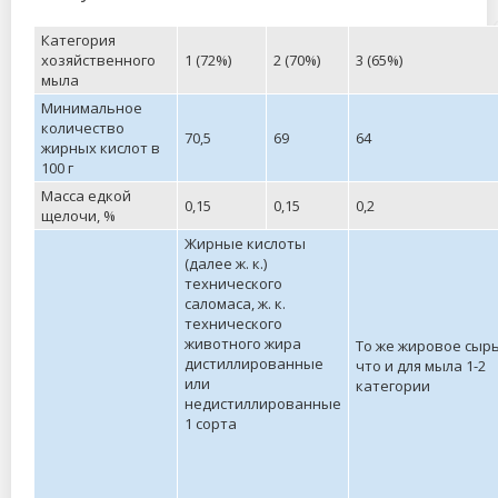
Категория
хозяйственного
1 (72%)
2 (70%)
3 (65%)
мыла
Минимальное
количество
70,5
69
64
жирных кислот в
100 г
Масса едкой
0,15
0,15
0,2
щелочи, %
Жирные кислоты
(далее ж. к.)
технического
саломаса, ж. к.
технического
животного жира
То же жировое сырь
дистиллированные
что и для мыла 1-2
или
категории
недистиллированные
1 сорта