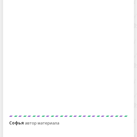
Как избежать накипи в чайнике. 4 проверенных
метода
Овсяное толокно: что это такое
Софья
автор материала