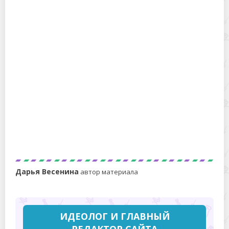
морозилке и сохранив вкус
Можно ли замораживать холодец в морозилке:
как правильно заморозить и разморозить
студень
Дарья Весенина
автор материала
ИДЕОЛОГ И ГЛАВНЫЙ