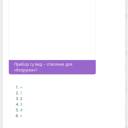
Прибор су вид – спасение для
«безруких»?
«
1
2
3
4
»