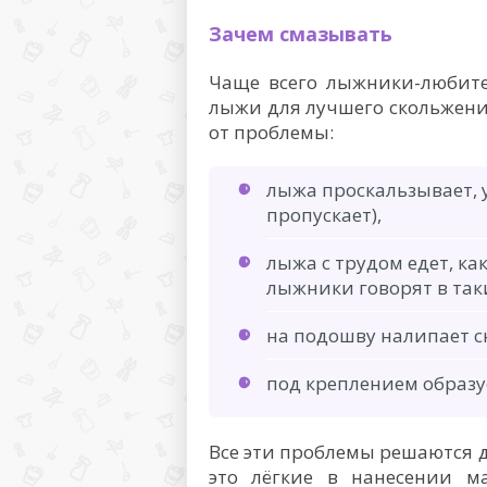
Зачем смазывать
Чаще всего лыжники-любите
лыжи для лучшего скольжения
от проблемы:
лыжа проскальзывает, у
пропускает),
лыжа с трудом едет, ка
лыжники говорят в таки
на подошву налипает с
под креплением образу
Все эти проблемы решаются д
это лёгкие в нанесении м