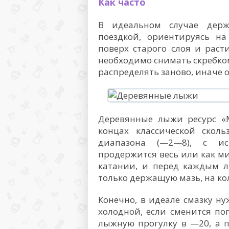
Как часто
В идеальном случае дер
поездкой, ориентируясь на
поверх старого слоя и раст
необходимо снимать скребко
распределять заново, иначе о
Деревянные лыжи ресурс «М
концах классической сколь
диапазона (—2—8), с ис
продержится весь или как м
катании, и перед каждым 
только держащую мазь, на ко
Конечно, в идеале смазку ну
холодной, если сменится по
лыжную прогулку в —20, а 