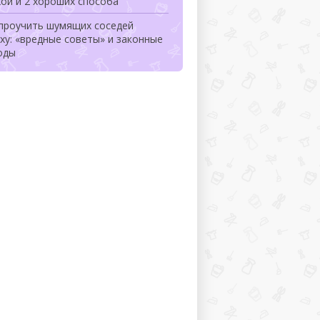
ой и 2 хороших способа
 проучить шумящих соседей
ху: «вредные советы» и законные
оды