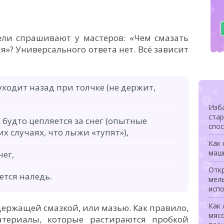
ли спрашивают у мастеров: «Чем смазать
»? Универсального ответа нет. Всё зависит
ходит назад при толчке (не держит,
Изба
ста
к будто цепляется за снег (опытные
спо
х случаях, что лыжи «тупят»),
Как 
маш
нег,
Откр
ется наледь.
мел
исп
Как 
ержащей смазкой, или мазью. Как правило,
мясо
атериалы, которые растираются пробкой