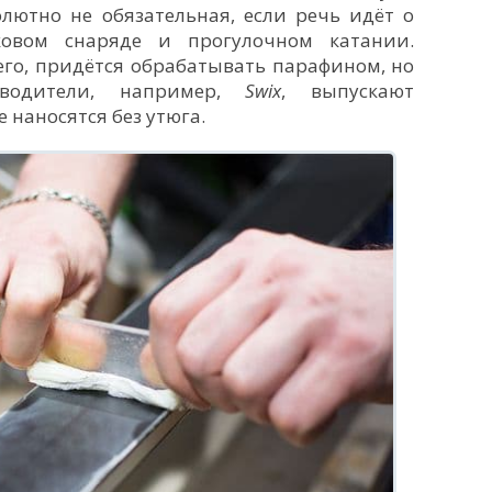
олютно не обязательная, если речь идёт о
ковом снаряде и прогулочном катании.
его, придётся обрабатывать парафином, но
зводители, например,
S
wix
, выпускают
 наносятся без утюга.