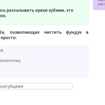
кас
сь раскалывать орехи зубами, это
но.
оба, позволяющих чистить фундук в
 просто:
в;
молоточка;