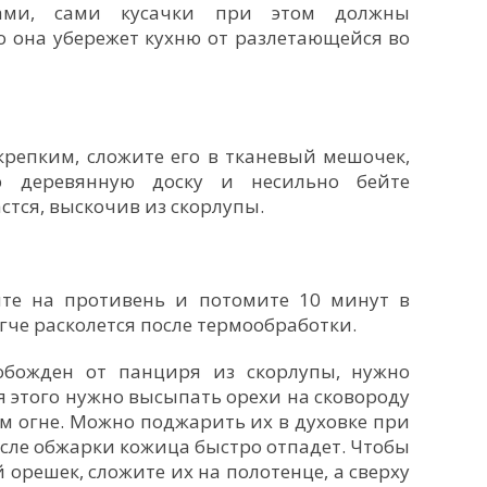
цами, сами кусачки при этом должны
о она убережет кухню от разлетающейся во
крепким, сложите его в тканевый мешочек,
 деревянную доску и несильно бейте
стся, выскочив из скорлупы.
те на противень и потомите 10 минут в
гче расколется после термообработки.
вобожден от панциря из скорлупы, нужно
я этого нужно высыпать орехи на сковороду
м огне. Можно поджарить их в духовке при
осле обжарки кожица быстро отпадет. Чтобы
орешек, сложите их на полотенце, а сверху