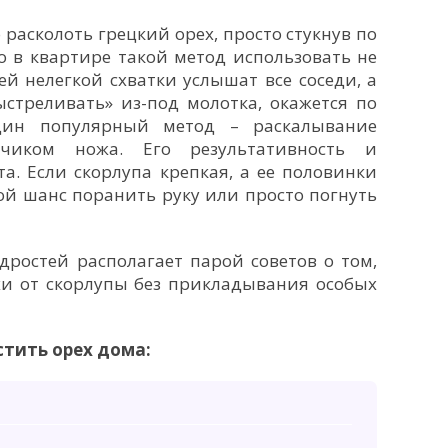
 расколоть грецкий орех, просто стукнув по
 в квартире такой метод использовать не
ей нелегкой схватки услышат все соседи, а
ыстреливать» из-под молотка, окажется по
дин популярный метод – раскалывание
чиком ножа. Его результативность и
та. Если скорлупа крепкая, а ее половинки
ой шанс поранить руку или просто погнуть
ростей располагает парой советов о том,
хи от скорлупы без прикладывания особых
стить орех дома: