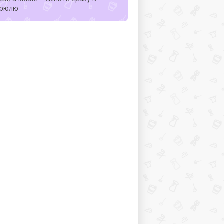
трюлю