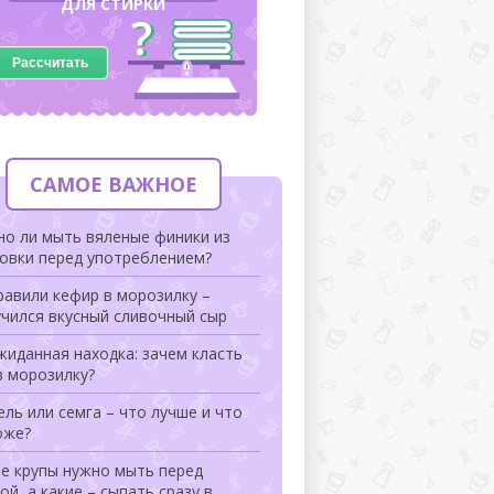
ДЛЯ СТИРКИ
Рассчитать
САМОЕ ВАЖНОЕ
но ли мыть вяленые финики из
ковки перед употреблением?
авили кефир в морозилку –
чился вкусный сливочный сыр
иданная находка: зачем класть
в морозилку?
ль или семга – что лучше и что
оже?
ие крупы нужно мыть перед
ой, а какие – сыпать сразу в