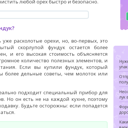
чистить любой орех быстро и безопасно.
ндук?
 уже расколотые орехи, но, во-первых, это
рытый скорлупой фундук остается более
ен, и его высокая стоимость объясняется
громное количество полезных элементов, и
Нуж
тания. Если вы купили фундук, который
упа
ы более дельные советы, чем молоток или
Отпр
полу
Неож
деально подходит специальный прибор для
лук 
. Но он есть не на каждой кухне, поэтому
одавку. Будьте осторожны: если попадется
Форе
аться.
дор
Как
варк