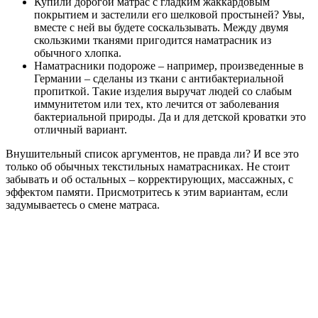
Купили дорогой матрас с гладким жаккардовым
покрытием и застелили его шелковой простыней? Увы,
вместе с ней вы будете соскальзывать. Между двумя
скользкими тканями пригодится наматрасник из
обычного хлопка.
Наматрасники подороже – например, произведенные в
Германии – сделаны из ткани с антибактериальной
пропиткой. Такие изделия выручат людей со слабым
иммунитетом или тех, кто лечится от заболевания
бактериальной природы. Да и для детской кроватки это
отличный вариант.
Внушительный список аргументов, не правда ли? И все это
только об обычных текстильных наматрасниках. Не стоит
забывать и об остальных – корректирующих, массажных, с
эффектом памяти. Присмотритесь к этим вариантам, если
задумываетесь о смене матраса.