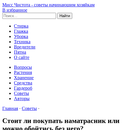
Мисс Чистота - советы начинающим хозяйкам
В избранное
Стирка
Глажка
Уборка
Техника
Вредители
Пятна
О сайте
Вопросы
Растения
Хранение
Средства
Гардероб
Советы
Авторы
Главная
·
Советы
·
Стоит ли покупать наматрасник или
можно обойтись без него?