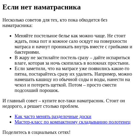
Если нет наматрасника
Несколько советов для тех, кто пока обходится без
наматрасника:
Меняйте постельное белье как можно чаще. Не стоит
ждать, пока пот и кожное сало осядут на поверхности
матраса и начнут проникать внутрь вместе с грибками и
бактериями.
В жару не застилайте постель сразу – дайте испариться
влаге, которая за ночь скопилась в волокнах простыни.
Если заметили, что на матрасе уже появились какие-то
пятна, постарайтесь сразу их удалить. Например, можно
намешать кашицу из обычной соды и воды, нанести на
чехол и потереть щеткой. Потом – просто смести
подсохший порошок.
И главный совет – купите все-таки наматрасник. Стоит он
недорого, а решает столько проблем.
Как часто менять разделочные доски
Мастер-класс по компактному складыванию полотенец
Поделитесь в социальных сетях!