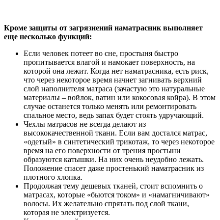
Кроме защиты от загрязнений наматрасник выполняет
еще несколько функций:
Если человек потеет во сне, простыня быстро
пропитывается влагой и намокает поверхность, на
которой она лежит. Когда нет наматрасника, есть риск,
что через некоторое время начнет загнивать верхний
слой наполнителя матраса (зачастую это натуральные
материалы – войлок, ватин или кокосовая койра). В этом
случае останется только менять или ремонтировать
спальное место, ведь запах будет стоять удручающий.
Чехлы матрасов не всегда делают из
высококачественной ткани. Если вам достался матрас,
«одетый» в синтетический трикотаж, то через некоторое
время на его поверхности от трения простыни
образуются катышки. На них очень неудобно лежать.
Положение спасет даже простенький наматрасник из
плотного хлопка.
Продолжая тему дешевых тканей, стоит вспомнить о
матрасах, которые «бьются током» и «намагничивают»
волосы. Их желательно спрятать под слой ткани,
которая не электризуется.