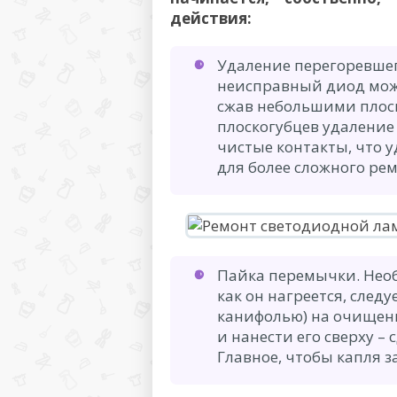
действия:
Удаление перегоревшег
неисправный диод мож
сжав небольшими плос
плоскогубцев удаление 
чистые контакты, что 
для более сложного ре
Пайка перемычки. Необ
как он нагреется, след
канифолью) на очищен
и нанести его сверху –
Главное, чтобы капля з