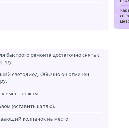
плох
Как
свер
мет
ля быстрого ремонта достаточно снять с
феру.
ший светодиод. Обычно он отмечен
ру.
элемент ножом.
овом (оставить каплю).
ивающий колпачок на место.