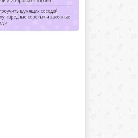
ой и 2 хороших способа
 проучить шумящих соседей
ху: «вредные советы» и законные
оды