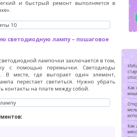
Легкий и быстрый ремонт выполняется в
ке».
ую светодиодную лампу – пошаговое
светодиодной лампочки заключается в том,
Изба
чку с помощью перемычки. Светодиоды
ста
. В месте, где выгорает один элемент,
спо
ампа перестает светиться. Нужно убрать
Как 
ь контакты на плате между собой.
маш
Откр
мел
исп
ментов:
Как 
мясо