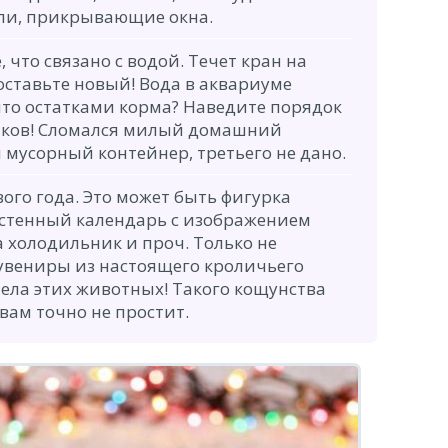
ли, прикрывающие окна.
 что связано с водой. Течет кран на
оставьте новый! Вода в аквариуме
ыто остатками корма? Наведите порядок
иков! Сломался милый домашний
 мусорный контейнер, третьего не дано.
ого года. Это может быть фигурка
астенный календарь с изображением
а холодильник и проч. Только не
увениры из настоящего кроличьего
чела этих животных! Такого кощунства
вам точно не простит.