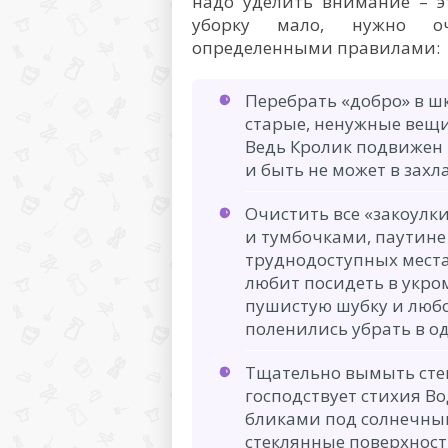
надо уделить внимание – э
уборку мало, нужно очи
определенными правилами:
Перебрать «добро» в ш
старые, ненужные вещи
Ведь Кролик подвижен 
и быть не может в зах
Очистить все «закоулки
и тумбочками, паутине
труднодоступных местах
любит посидеть в укром
пушистую шубку и любо
поленились убрать в о
Тщательно вымыть стек
господствует стихия В
бликами под солнечны
стеклянные поверхности