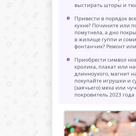
выстирать шторы и тю
Привести в порядок все,
кухне? Почините или п
помутнела, а дно покр
в жилище гуппи и сом
фонтанчик? Ремонт или
Приобрести символ нов
кролика, плакат или н
длинноухого, магнит н
покупайте игрушки и с
(заячьего) меха или чу
покровитель 2023 года 