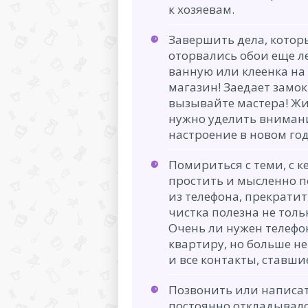
к хозяевам.
Завершить дела, котор
оторвались обои еще л
ванную или клеенка на
магазин! Заедает замо
вызывайте мастера! Жи
нужно уделить внимани
настроение в новом год
Помириться с теми, с к
простить и мысленно п
из телефона, прекратить
чистка полезна не тольк
Очень ли нужен телефо
квартиру, но больше не
и все контакты, ставш
Позвонить или написа
постоянно откладывало