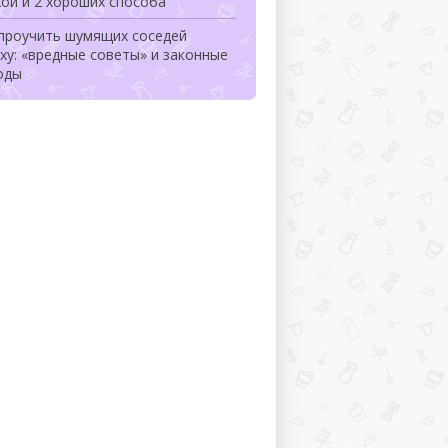
ой и 2 хороших способа
 проучить шумящих соседей
ху: «вредные советы» и законные
оды