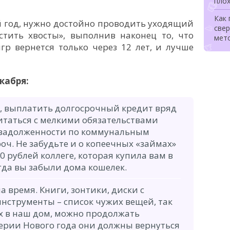
плох
Как
 год, нужно достойно проводить уходящий
свер
стить хвосты», выполнив наконец то, что
мет
гр вернется только через 12 лет, и лучше
кабря:
о, выплатить долгосрочный кредит вряд
читаться с мелкими обязательствами
 задолженности по коммунальным
оч. Не забудьте и о копеечных «займах»
0 рублей коллеге, которая купила вам в
огда вы забыли дома кошелек.
на время. Книги, зонтики, диски с
нструменты – список чужих вещей, так
 в наш дом, можно продолжать
верии Нового года они должны вернуться