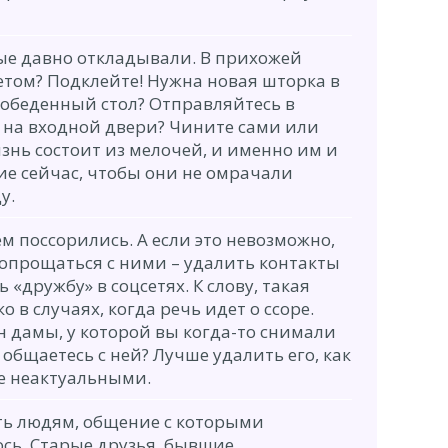
ые давно откладывали. В прихожей
етом? Подклейте! Нужна новая шторка в
 обеденный стол? Отправляйтесь в
к на входной двери? Чините сами или
знь состоит из мелочей, и именно им и
е сейчас, чтобы они не омрачали
у.
ем поссорились. А если это невозможно,
опрощаться с ними – удалить контакты
 «дружбу» в соцсетях. К слову, такая
о в случаях, когда речь идет о ссоре.
н дамы, у которой вы когда-то снимали
 общаетесь с ней? Лучше удалить его, как
ие неактуальными.
ть людям, общение с которыми
сь. Старые друзья, бывшие