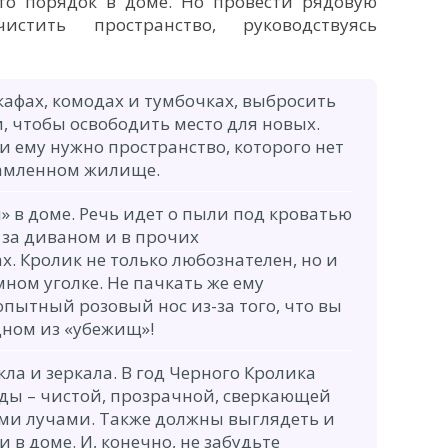
то порядок в доме. Но провести рядовую
стить пространство, руководствуясь
кафах, комодах и тумбочках, выбросить
, чтобы освободить место для новых.
и ему нужно пространство, которого нет
ламленном жилище.
» в доме. Речь идет о пыли под кроватью
 за диваном и в прочих
. Кролик не только любознателен, но и
ном уголке. Не пачкать же ему
пытный розовый нос из-за того, что вы
дном из «убежищ»!
ла и зеркала. В год Черного Кролика
оды – чистой, прозрачной, сверкающей
ми лучами. Также должны выглядеть и
 в доме. И, конечно, не забудьте