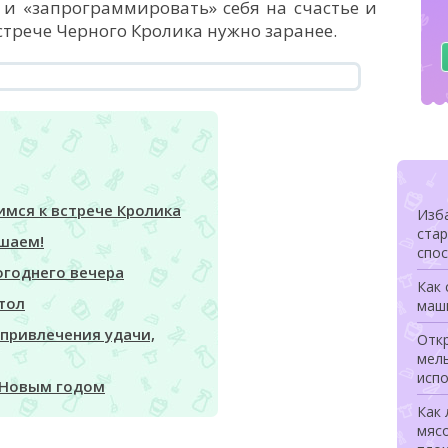
 и «запрограммировать» себя на счастье и
стрече Черного Кролика нужно заранее.
имся к встрече Кролика
Изба
ста
ашаем!
спо
огоднего вечера
Как 
тол
маш
привлечения удачи,
Откр
мел
исп
д Новым годом
Как 
мясо