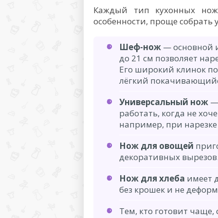
Каждый тип кухонных нож
особенности, проще собрать
Шеф-нож
— основной и
до 21 см позволяет нар
Его широкий клинок по
лёгкий покачивающийся
Универсальный нож
— 
работать, когда не хоч
например, при нарезке
Нож для овощей
приго
декоративных вырезов. 
Нож для хлеба
имеет д
без крошек и не дефор
Тем, кто готовит чаще,