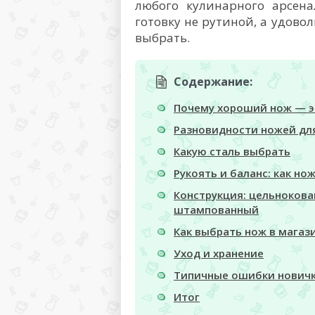
любого кулинарного арсен
готовку не рутиной, а удово
выбрать.
Содержание:
Почему хороший нож — э
Разновидности ножей для
Какую сталь выбрать
Рукоять и баланс: как но
Конструкция: цельноков
штампованный
Как выбрать нож в магаз
Уход и хранение
Типичные ошибки нович
Итог