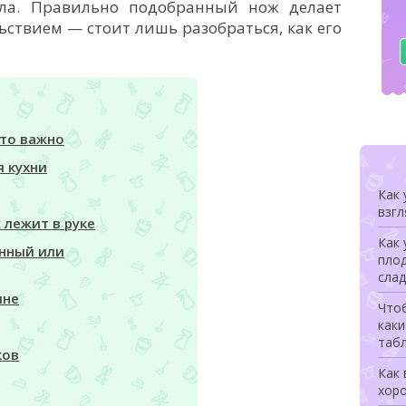
ала. Правильно подобранный нож делает
льствием — стоит лишь разобраться, как его
то важно
 кухни
Как 
взгл
ж лежит в руке
Как 
анный или
плод
сла
ине
Чтоб
каки
табл
ков
Как 
хор