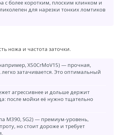
а с более коротким, плоским клинком и
ликолепен для нарезки тонких ломтиков
ть ножа и частота заточки.
например, X50CrMoV15) — прочная,
, легко затачивается. Это оптимальный
жет агрессивнее и дольше держит
ода: после мойки её нужно тщательно
па M390, SG2) — премиум-уровень,
троту, но стоит дороже и требует
я.