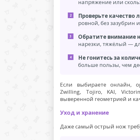
напряжение или скольз
Проверьте качество л
ровной, без зазубрин и
Обратите внимание н
нарезки, тяжёлый — дл
Не гонитесь за колич
больше пользы, чем де
Если выбираете онлайн, о
Zwilling, Tojiro, KAI, Vic
выверенной геометрией и ка
Уход и хранение
Даже самый острый нож треб