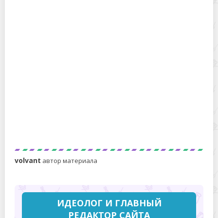
В чем разница между королевскими и обычными
шампиньонами и стоит ли переплачивать?
Влияние культурных и социальных факторов на
отношение к алкоголю в образовательных
учреждениях
volvant
автор материала
ИДЕОЛОГ И ГЛАВНЫЙ
РЕДАКТОР САЙТА