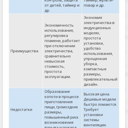
контроль, защита
таймер, мульти-
от детей, таймер и
повар и др.
др.
Экономия
электричества в
Экономичность
индукционных
использования,
моделях,
регулировка
простота
пламени, работает
установки,
при отключении
удобство
Преимущества
электричества,
использования,
сравнительно
упрощенная
невысокая
уборка,
стоимость,
компактные
простота
размеры,
эксплуатации.
привлекательный
дизайн.
Образование
Высокая цена.
копоти в процессе
Дешевые модели
приготовления
быстро ломаются.
пищи, громоздкие
Недостатки
Требует
размеры,
установки
повышенный риск
системы
возникновения
вентиляции.
взрыва и пожара.