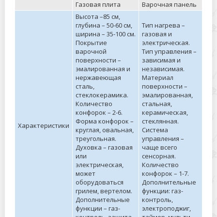
Газовая плита
Варочная панель
Высота –85 см,
глубина – 50-60 см,
Тип нагрева –
ширина – 35-100 см.
газовая и
Покрытие
электрическая.
варочной
Тип управления –
поверхности –
зависимая и
эмалированная и
независимая.
нержавеющая
Материал
сталь,
поверхности –
стеклокерамика.
эмалированная,
Количество
стальная,
конфорок – 2-6.
керамическая,
Форма конфорок –
стеклянная.
Характеристики
круглая, овальная,
Система
треугольная.
управления –
Духовка – газовая
чаще всего
или
сенсорная.
электрическая,
Количество
может
конфорок – 1-7.
оборудоваться
Дополнительные
грилем, вертелом.
функции: газ-
Дополнительные
контроль,
функции – газ-
электроподжиг,