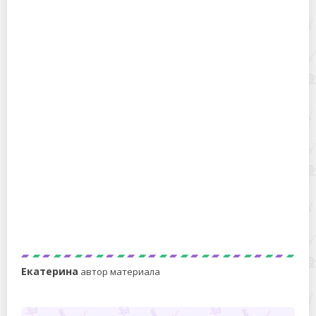
Не пора ли выкинуть духовку? Разбираемся, заменит
ли мини-печь духовой шкаф и чем они отличаются
Чем отличаются суши от роллов
Екатерина
автор материала