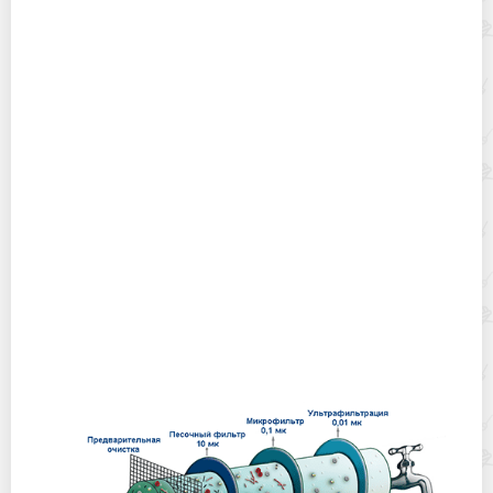
Горячекатаный лист: характеристики, производство и
применение
Хранение дрип-пакетов и кофе в фильтр-пакетах
дома: как сохранить аромат и свежесть