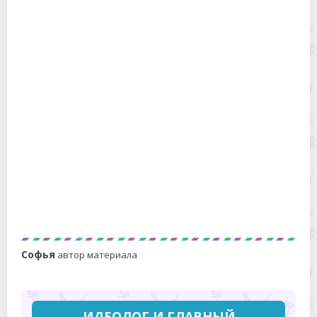
Можно ли замораживать мед для хранения и для чего
это делают?
9 идей хранения рыбы на рыбалке летом в жару – в
чем держать и куда спрятать
Софья
автор материала
ИДЕОЛОГ И ГЛАВНЫЙ