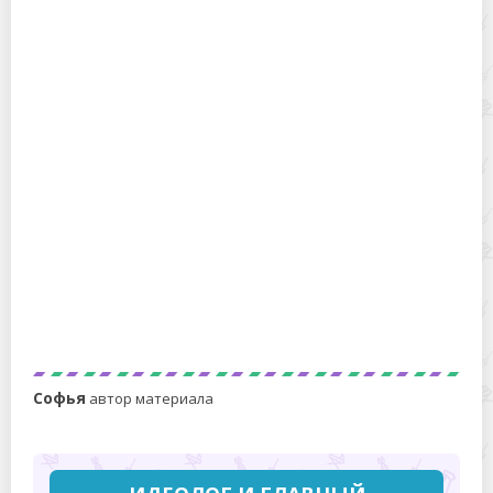
Когда и какие арбузы покупать: на оптовом
рынке рассказали, откуда везут самые сладкие
и вкусные ягоды
По вкусу как фанта. Как я делаю компот на зиму
Софья
автор материала