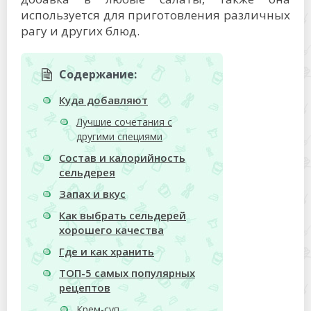
используется для приготовления различных
рагу и других блюд.
Содержание:
Куда добавляют
Лучшие сочетания с
другими специями
Состав и калорийность
сельдерея
Запах и вкус
Как выбрать сельдерей
хорошего качества
Где и как хранить
ТОП-5 самых популярных
рецептов
Крем-суп