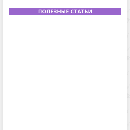
ПОЛЕЗНЫЕ СТАТЬИ
Полевая кухня на Новый год: идеи организации
зимнего праздника с выездным кейтерингом