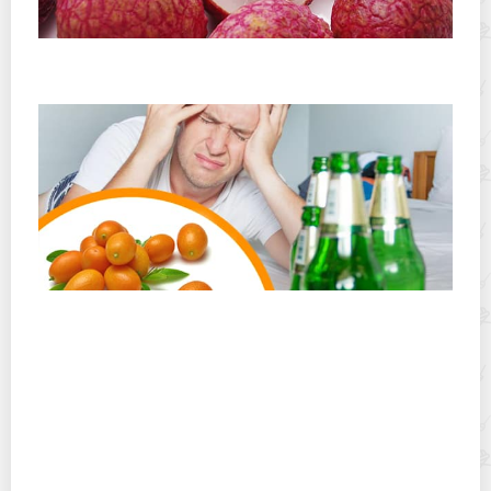
Прежде чем пробовать личи, узнай о пользе и
противопоказаниях
Кумкват помогает от похмелья – правда или
очередная народная выдумка?