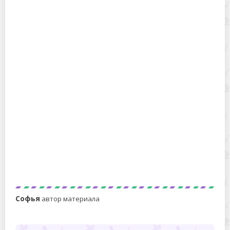
Как достать «без мяса» косточку из вишни за
считаные секунды: 5 способов
Можно ли замораживать квашеную капусту в
морозилке
Софья
автор материала