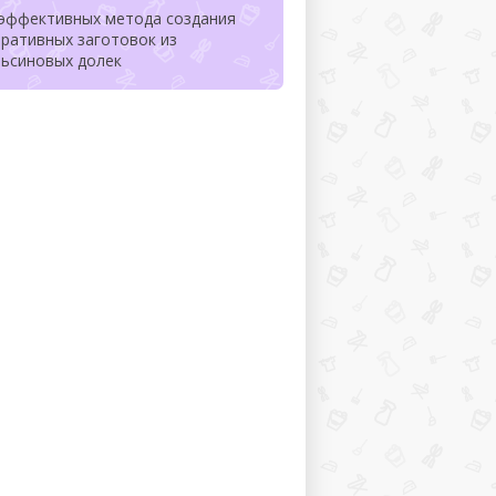
 эффективных метода создания
ративных заготовок из
льсиновых долек