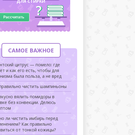
ДЛЯ СТИРКИ
Рассчитать
САМОЕ ВАЖНОЕ
нтский цитрус — помело: где
ёт и как его есть, чтобы для
низма была польза, а не вред
 правильно чистить шампиньоны
вкусно вялить помидоры в
вке без конвекции. Делюсь
ептом
но ли чистить имбирь перед
менением? Как правильно
авиться от тонкой кожицы?