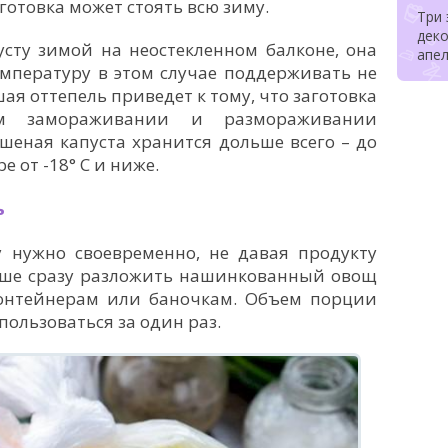
аготовка может стоять всю зиму.
Три
деко
сту зимой на неостекленном балконе, она
апе
емпературу в этом случае поддерживать не
ая оттепель приведет к тому, что заготовка
м замораживании и размораживании
шеная капуста хранится дольше всего – до
е от -18° C и ниже.
ь
у нужно своевременно, не давая продукту
учше сразу разложить нашинкованный овощ
онтейнерам или баночкам. Объем порции
пользоваться за один раз.