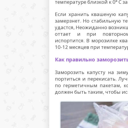
температуре близкой к 0° C з
Если хранить квашеную капу
замерзнет. Но стабильную т
удастся, Неожиданно возникш
оттает и при повторно
испортится. В морозилке ква
10-12 месяцев при температур
Как правильно заморозит
Заморозить капусту на зим
портиться и перекисать. Л
по герметичным пакетам, к
должен быть таким, чтобы ис