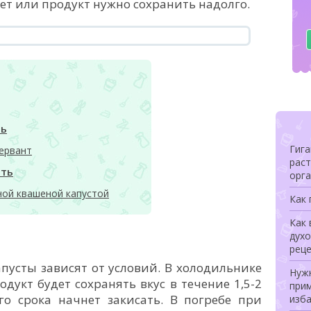
ет или продукт нужно сохранить надолго.
ть
Гига
сервант
раст
ить
орга
ной квашеной капустой
Как
Как 
духо
рец
пусты зависят от условий. В холодильнике
Нуж
одукт будет сохранять вкус в течение 1,5-2
при
го срока начнет закисать. В погребе при
изб