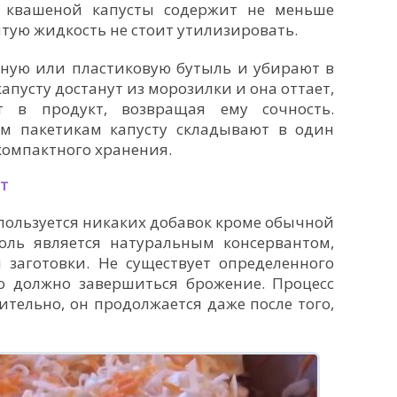
к квашеной капусты содержит не меньше
итую жидкость не стоит утилизировать.
нную или пластиковую бутыль и убирают в
капусту достанут из морозилки и она оттает,
т в продукт, возвращая ему сочность.
м пакетикам капусту складывают в один
компактного хранения.
НТ
пользуется никаких добавок кроме обычной
оль является натуральным консервантом,
заготовки. Не существует определенного
го должно завершиться брожение. Процесс
тельно, он продолжается даже после того,