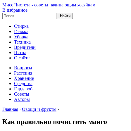
Мисс Чистота - советы начинающим хозяйкам
В избранное
Стирка
Глажка
Уборка
Техника
Вредители
Пятна
О сайте
Вопросы
Растения
Хранение
Средства
Гардероб
Советы
Авторы
Главная
·
Овощи и фрукты
·
Как правильно почистить манго