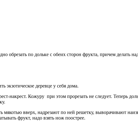
о обрезать по дольке с обеих сторон фрукта, причем делать над
ь экзотическое деревце у себя дома.
ест-накрест. Кожуру при этом прорезать не следует. Теперь до
ку.
сть мякотью вверх, надрезают по ней решетку, выворачивают наи
атывать фрукт, надо взять нож поострее.