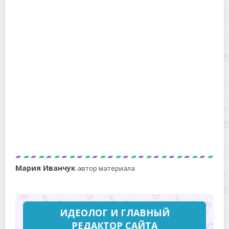
нерафинированным оливковым маслом – что
лучше для салата и для жарки?
Как за 60 руб. приготовить 0,5 л сметаны из
кефира и соли
Мария Иванчук
автор материала
ИДЕОЛОГ И ГЛАВНЫЙ
РЕДАКТОР САЙТА