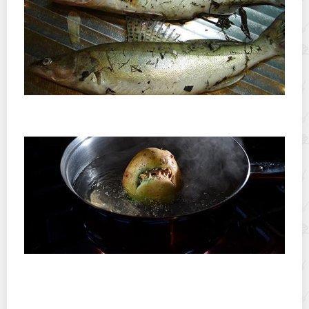
Как правильно почистить от чешуи и потрошить
судака?
Картошка с зелеными боками: можно ли ее есть, если
срезать кожуру?