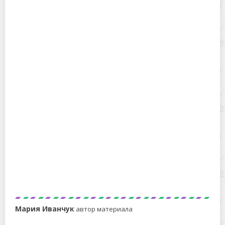
Какие блюда улучшит базилик, а какие – испортит?
Кускус – что это за крупа и из чего она делается
Мария Иванчук
автор материала