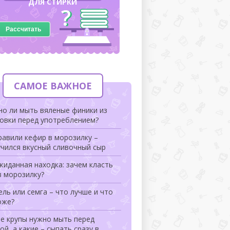
ДЛЯ СТИРКИ
Рассчитать
САМОЕ ВАЖНОЕ
но ли мыть вяленые финики из
ковки перед употреблением?
авили кефир в морозилку –
чился вкусный сливочный сыр
иданная находка: зачем класть
в морозилку?
ль или семга – что лучше и что
оже?
ие крупы нужно мыть перед
ой, а какие – сыпать сразу в