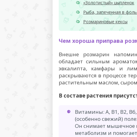
«Золотистый» цыпленок
Рыба, запеченная в фоль
Розмариновые кексы
Чем хороша приправа роз
Внешне розмарин напомин
обладает сильным ароматом
эвкалипта, камфары и лим
раскрываются в процессе тер
растительным маслом, сыро
В составе растения присут
Витамины: А, В1, В2, В6
(особенно свежий) поле
Он снимает мышечное н
метаболизм и помогае