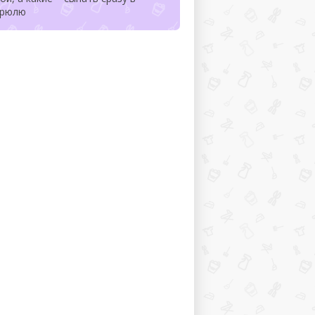
трюлю