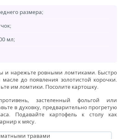
реднего размера;
чок;
00 мл;
ры и нарежьте ровными ломтиками. Быстро
 масле до появления золотистой корочки.
ьте им ломтики. Посолите картошку.
ротивень, застеленный фольгой или
вьте в духовку, предварительно прогретую
аса. Подавайте картофель к столу как
арнир к мясу.