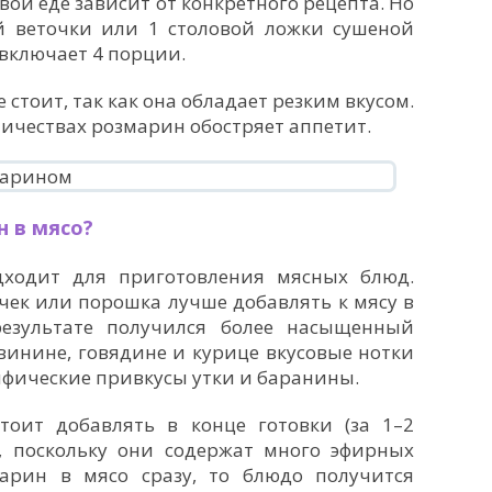
вой еде зависит от конкретного рецепта. Но
й веточки или 1 столовой ложки сушеной
включает 4 порции.
стоит, так как она обладает резким вкусом.
личествах розмарин обостряет аппетит.
 в мясо?
дходит для приготовления мясных блюд.
чек или порошка лучше добавлять к мясу в
результате получился более насыщенный
винине, говядине и курице вкусовые нотки
ифические привкусы утки и баранины.
стоит добавлять в конце готовки (за 1–2
, поскольку они содержат много эфирных
арин в мясо сразу, то блюдо получится