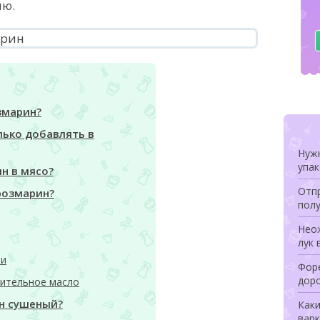
ию.
змарин?
лько добавлять в
Нуж
упа
н в мясо?
Отпр
розмарин?
полу
Неож
лук 
ми
Форе
дор
ительное масло
н сушеный?
Как
варк