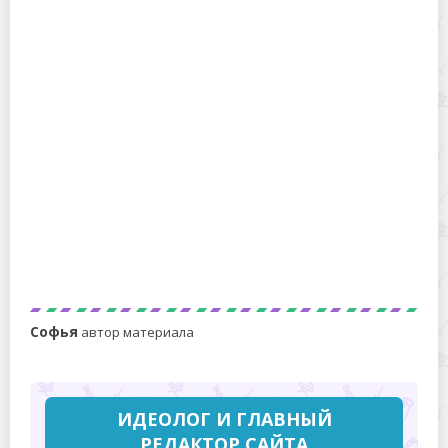
Стойкий гранит или «живой» мрамор – что лучше и
дороже, долговечнее и лучше для памятника
В чем разница между морской и поваренной солью:
как отличить одну от другой и что полезнее
Софья
автор материала
ИДЕОЛОГ И ГЛАВНЫЙ
РЕДАКТОР САЙТА