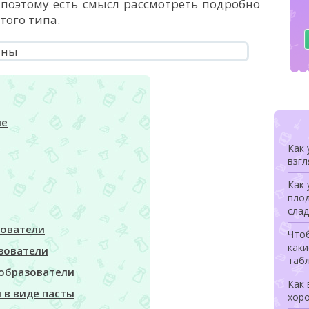
поэтому есть смысл рассмотреть подробно
того типа.
ие
Как 
взгл
Как 
плод
сла
зователи
Чтоб
каки
зователи
табл
образователи
Как 
 в виде пасты
хор