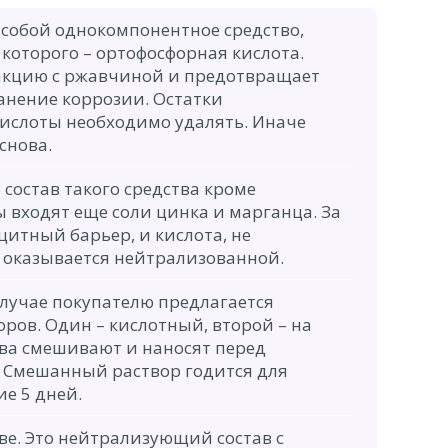
 собой однокомпонентное средство,
которого – ортофосфорная кислота.
еакцию с ржавчиной и предотвращает
анение коррозии. Остатки
ислоты необходимо удалять. Иначе
снова.
состав такого средства кроме
 входят еще соли цинка и марганца. За
ащитный барьер, и кислота, не
 оказывается нейтрализованной.
случае покупателю предлагается
оров. Один – кислотный, второй – на
ава смешивают и наносят перед
 Смешанный раствор годится для
е 5 дней.
ве. Это нейтрализующий состав с