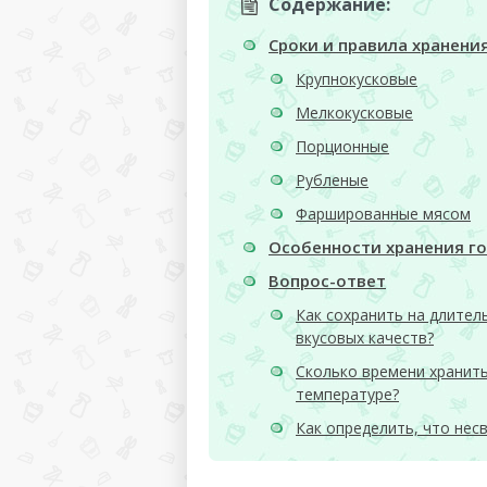
Содержание:
Сроки и правила хранени
Крупнокусковые
Мелкокусковые
Порционные
Рубленые
Фаршированные мясом
Особенности хранения г
Вопрос-ответ
Как сохранить на длител
вкусовых качеств?
Сколько времени хранит
температуре?
Как определить, что нес