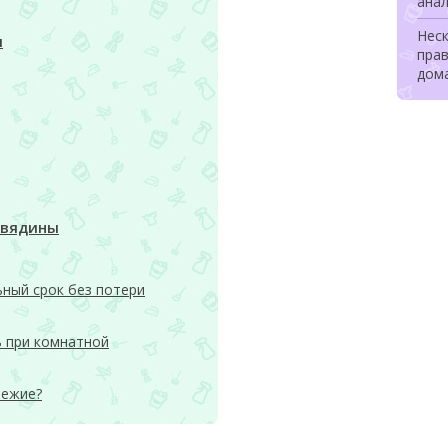
ана
Неск
я
прав
дом
овядины
ьный срок без потери
ь при комнатной
вежие?