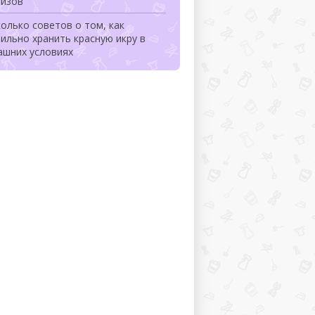
лизов
олько советов о том, как
ильно хранить красную икру в
ашних условиях