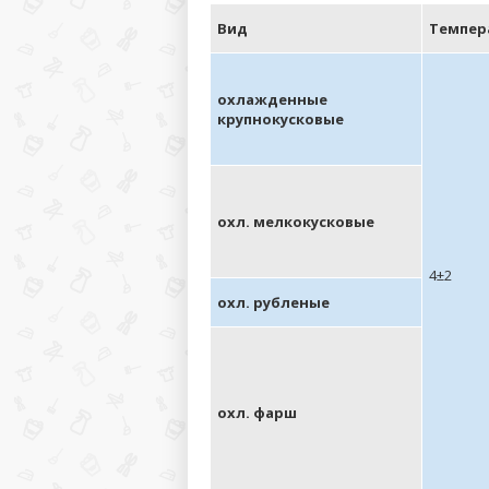
Вид
Темпер
охлажденные
крупнокусковые
охл. мелкокусковые
4±2
охл. рубленые
охл. фарш