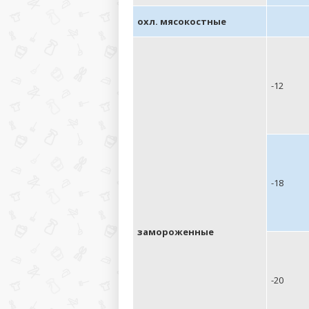
охл. мясокостные
-12
-18
замороженные
-20