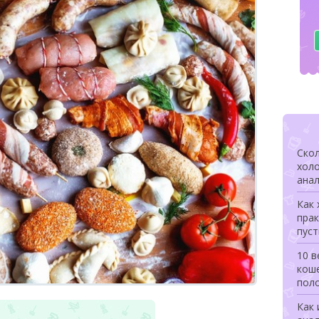
Скол
холо
анал
Как 
прак
пуст
10 в
коше
поло
Как 