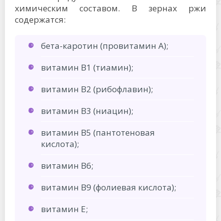
химическим составом. В зернах ржи
содержатся:
бета-каротин (провитамин А);
витамин B1 (тиамин);
витамин B2 (рибофлавин);
витамин B3 (ниацин);
витамин B5 (пантотеновая
кислота);
витамин В6;
витамин B9 (фолиевая кислота);
витамин Е;