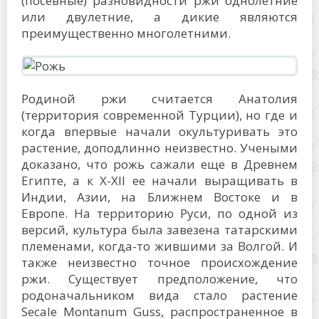
(посевные) разновидности ржи однолетние
или двулетние, а дикие являются
преимущественно многолетними.
Родиной ржи считается Анатолия
(территория современной Турции), но где и
когда впервые начали окультуривать это
растение, доподлинно неизвестно. Учеными
доказано, что рожь сажали еще в Древнем
Египте, а к X-XII ее начали выращивать в
Индии, Азии, на Ближнем Востоке и в
Европе. На территорию Руси, по одной из
версий, культура была завезена татарскими
племенами, когда-то жившими за Волгой. И
также неизвестно точное происхождение
ржи. Существует предположение, что
родоначальником вида стало растение
Secale Montanum Guss, распространенное в