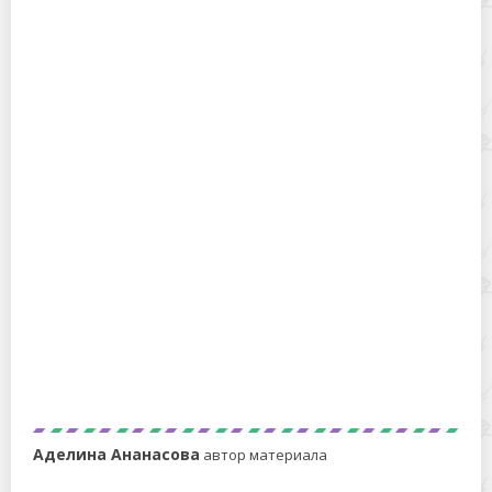
В чем разница между зеленой и обычной гречкой –
какая она на вкус и для чего применяется?
Что такое индийский морской рис, польза и вред,
использование в кулинарии
Аделина Ананасова
автор материала