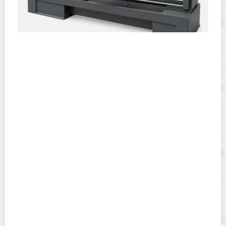
Горячекатаный лист: характеристики, производство и
применение
Хранение дрип-пакетов и кофе в фильтр-пакетах
дома: как сохранить аромат и свежесть