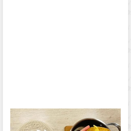
Новый уровень кофемании: рассказываем,
зачем добавлять в кофе кардамон
Не больше чайной ложки: в какие блюда
добавляют мускатный орех и чем он опасен?