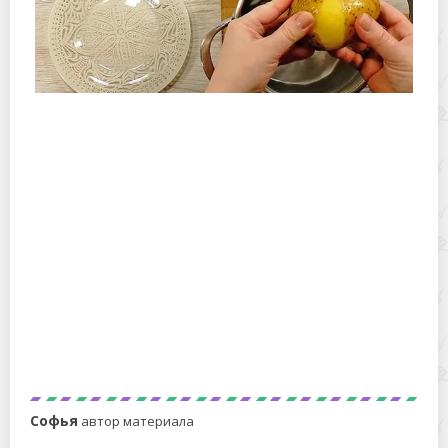
Перед варкой картофеля в мундире я надрезаю
его – рассказываю, почему
Если натереть сыр так, он не будет слипаться и
размазываться по тарелке
Софья
автор материала