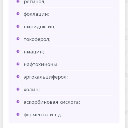
ретинол;
фоллацин;
пиридоксин;
токоферол;
ниацин;
нафтохиноны;
эргокальциферол;
холин;
аскорбиновая кислота;
ферменты и т.д.