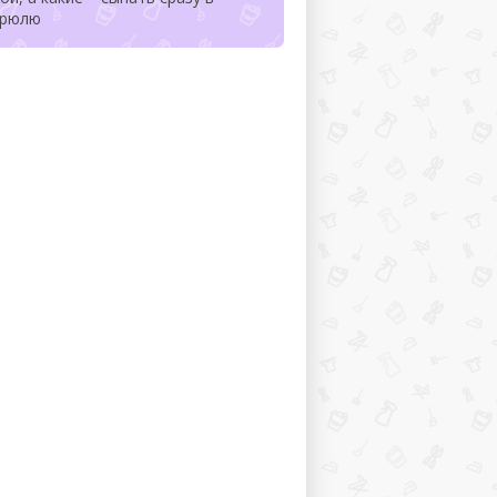
трюлю