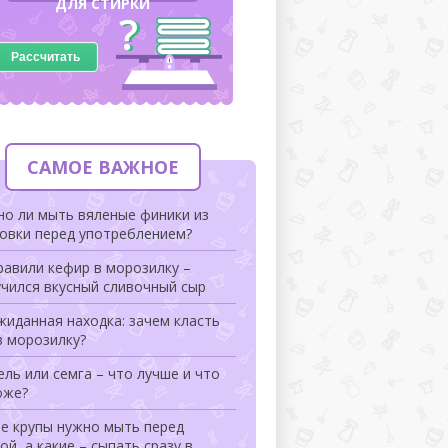
ДЛЯ СТИРКИ
Рассчитать
САМОЕ ВАЖНОЕ
но ли мыть вяленые финики из
ковки перед употреблением?
авили кефир в морозилку –
чился вкусный сливочный сыр
иданная находка: зачем класть
в морозилку?
ль или семга – что лучше и что
оже?
ие крупы нужно мыть перед
ой, а какие – сыпать сразу в