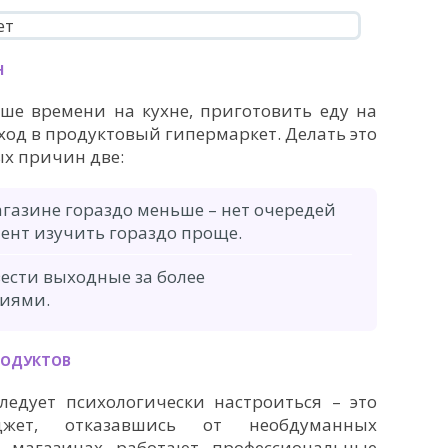
Н
ше времени на кухне, приготовить еду на
од в продуктовый гипермаркет. Делать это
ых причин две:
агазине гораздо меньше – нет очередей
мент изучить гораздо проще.
ести выходные за более
тиями.
РОДУКТОВ
ледует психологически настроиться – это
джет, отказавшись от необдуманных
в магазинах работают профессиональные