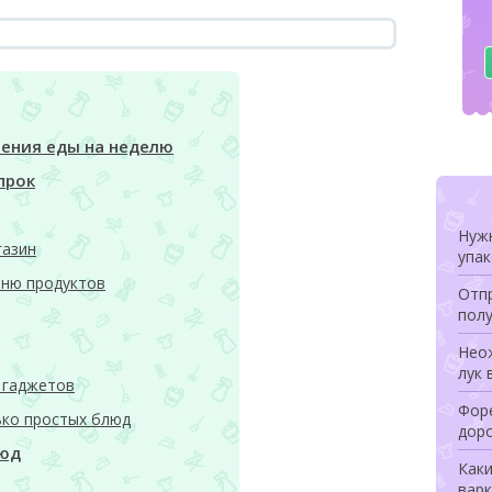
ения еды на неделю
прок
Нуж
газин
упа
чню продуктов
Отпр
полу
Неож
лук 
 гаджетов
Форе
ько простых блюд
дор
люд
Как
варк