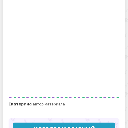
Чем отличается геркулес от овсяных хлопьев и
что лучше и полезнее
Гречка или гречневая крупа
Екатерина
автор материала