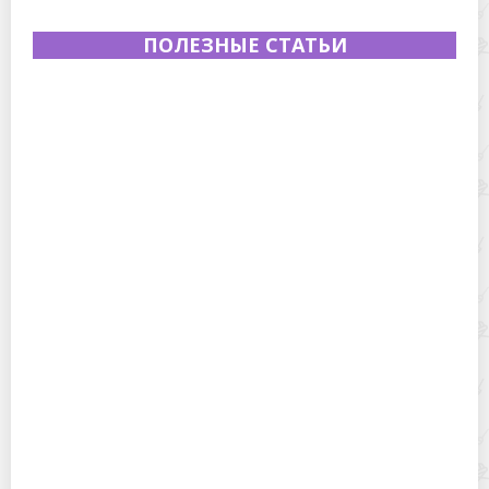
ПОЛЕЗНЫЕ СТАТЬИ
Полевая кухня на Новый год: идеи организации
зимнего праздника с выездным кейтерингом