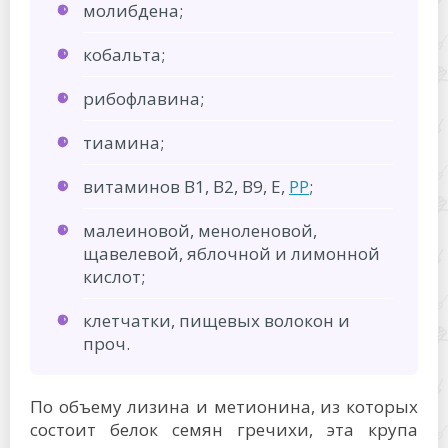
молибдена;
кобальта;
рибофлавина;
тиамина;
витаминов В1, В2, В9, Е,
PP
;
малеиновой, меноленовой,
щавелевой, яблочной и лимонной
кислот;
клетчатки, пищевых волокон и
проч.
По объему лизина и метионина, из которых
состоит белок семян гречихи, эта крупа