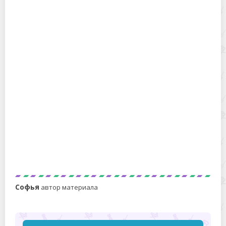
Как сделать приправу для гуляша своими руками
Специи для шурпы из свинины и говядины, состав
пряностей, рецепты приготовления
Софья
автор материала