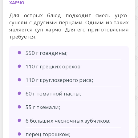
ХАРЧО
Для острых блюд подходит смесь уцхо-
сунели с другими перцами. Одним из таких
является суп харчо. Для его приготовления
требуется:
550 г говядины;
110 г грецких орехов;
110 г круглозерного риса;
60 г томатной пасты;
55 г ткемали;
6 больших чесночных зубчиков;
перец горошком;