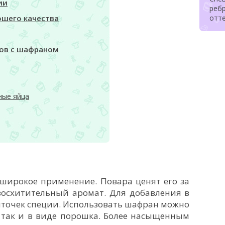
ии
реб
отте
ошего качества
тов с шафраном
ные яйца
широкое применение. Повара ценят его за
восхитительный аромат. Для добавления в
иточек специи. Использовать шафран можно
 так и в виде порошка. Более насыщенным