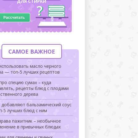
ДЛЯ СТИРКИ
Рассчитать
САМОЕ ВАЖНОЕ
использовать масло черного
на — топ-5 лучших рецептов
про специю сумах – куда
авлять, рецепты блюд с плодами
нственного дерева
а добавляют бальзамический соус
п-5 лучших блюд с ним
права пажитник – необычное
менение в привычных блюдах
ии для свинины и свиных