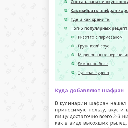
Состав, запах и вкус спец
Как выбрать шафран хор
Где и как хранить
Топ-5 популярных рецеп
Ризотто с пармезаном
Грузинский соус
Маринованные перепели
Лимонное безе
Тушеная курица
Куда добавляют шафран
В кулинарии шафран нашел 
приносимую пользу, вкус и 
пищу достаточно всего 2-3 н
как в виде высохших рылец,