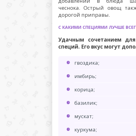
добавлении в блюда ша
чеснока. Острый овощ такж
дорогой приправы.
С КАКИМИ СПЕЦИЯМИ ЛУЧШЕ ВСЕГ
Удачным сочетанием для
специй. Его вкус могут доп
гвоздика;
имбирь;
корица;
базилик;
мускат;
куркума;