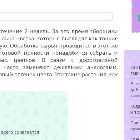
 течение 2 недель. За это время сборщики
льца цветка, которые выглядят как тонкие
ую. Обработка сырья проводится в этот же
 готовой пряности понадобится собрать и
ыс. цветков. В связи с дороговизной
о часто заменяют дешевыми аналогами,
Как 
тми
й оттенок цвета. Это такие растения, как
Все 
доб
таи
Куд
и то
При
при
 всего сочетается
Спец