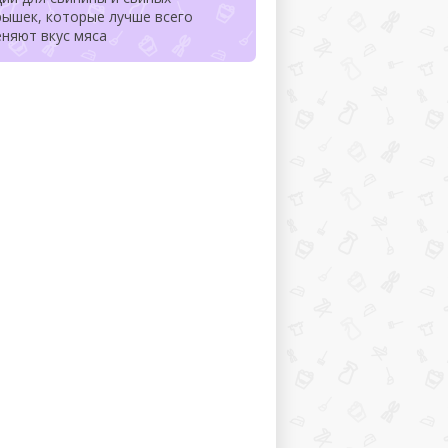
рышек, которые лучше всего
няют вкус мяса