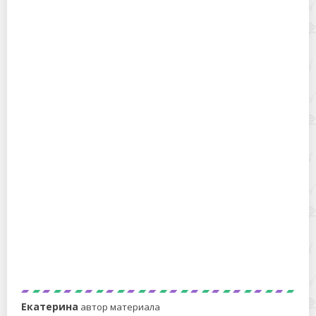
Сливки или «пальма»: как проверить масло на
натуральность?
Ячневая крупа – из чего сделана, как используется и
чем отличается от ячменной
Екатерина
автор материала