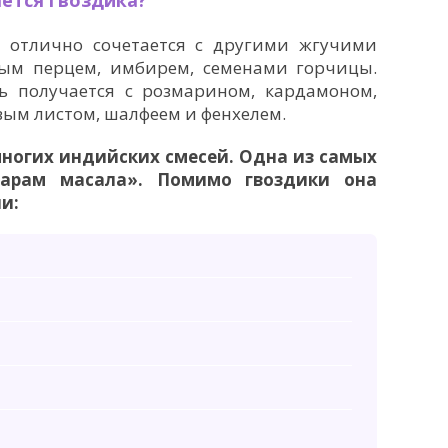
ется гвоздика?
 отлично сочетается с другими жгучими
ым перцем, имбирем, семенами горчицы.
ь получается с розмарином, кардамоном,
вым листом, шалфеем и фенхелем.
многих индийских смесей. Одна из самых
Гарам масала». Помимо гвоздики она
и: