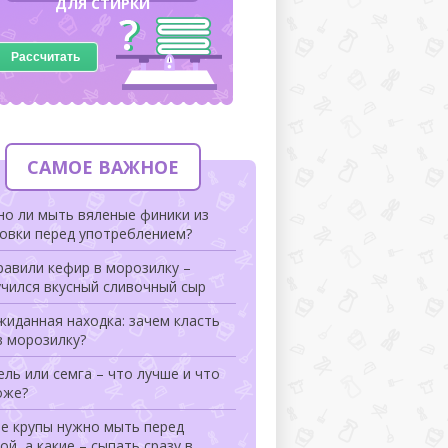
ДЛЯ СТИРКИ
Рассчитать
САМОЕ ВАЖНОЕ
но ли мыть вяленые финики из
ковки перед употреблением?
авили кефир в морозилку –
чился вкусный сливочный сыр
иданная находка: зачем класть
в морозилку?
ль или семга – что лучше и что
оже?
ие крупы нужно мыть перед
ой, а какие – сыпать сразу в