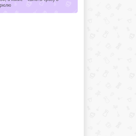
трюлю