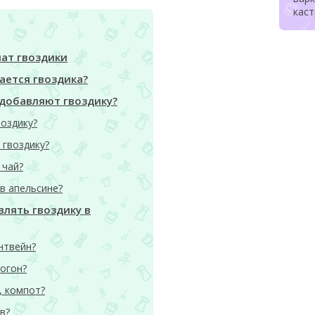
кас
мат гвоздики
ается гвоздика?
 добавляют гвоздику?
оздику?
 гвоздику?
 чай?
 в апельсине?
влять гвоздику в
нтвейн?
огон?
, компот?
в?