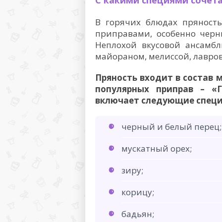
С какими специями сочета
В горячих блюдах пряность
приправами, особенно черн
Неплохой вкусовой ансамбл
майораном, мелиссой, лавро
Пряность входит в состав 
популярных приправ – «
включает следующие специ
черный и белый перец;
мускатный орех;
зиру;
корицу;
бадьян;