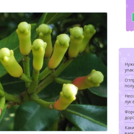
Нуж
упа
Отпр
полу
Неож
лук 
Форе
дор
Как
варк